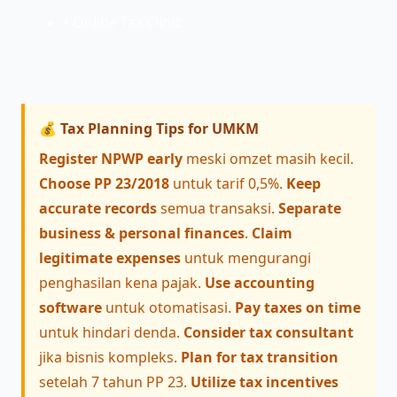
• Online Tax Clinic
💰 Tax Planning Tips for UMKM
Register NPWP early
meski omzet masih kecil.
Choose PP 23/2018
untuk tarif 0,5%.
Keep
accurate records
semua transaksi.
Separate
business & personal finances
.
Claim
legitimate expenses
untuk mengurangi
penghasilan kena pajak.
Use accounting
software
untuk otomatisasi.
Pay taxes on time
untuk hindari denda.
Consider tax consultant
jika bisnis kompleks.
Plan for tax transition
setelah 7 tahun PP 23.
Utilize tax incentives