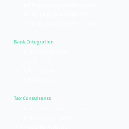
• e-billing.pajak.go.id (pembayaran)
• e-filing.pajak.go.id (pelaporan)
• e-faktur.pajak.go.id (faktur digital)
Bank Integration
• BCA Virtual Account
• Mandiri e-Tax
• BNI Tax Payment
• BRI e-Payment
Tax Consultants
• Konsultan Pajak Bersertifikat
• Brevet A/B Tax Training
• Virtual Tax Assistant