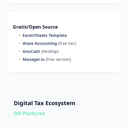
Gratis/Open Source
•
Excel/Sheets Template
•
Wave Accounting
(free tier)
•
GnuCash
(desktop)
•
Manager.io
(free version)
Digital Tax Ecosystem
DJP Platforms
• ereg.pajak.go.id (pendaftaran)