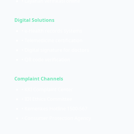
• Layanan verifikasi online
Digital Solutions
• e-Health records systems
• Telemedicine certification
• Digital signature for doctors
• QR code verification
Complaint Channels
• KKI Complaint Center
• IDI Ethics Committee
• Kemenkes Hotline 1500-567
• Consumer Protection Agency