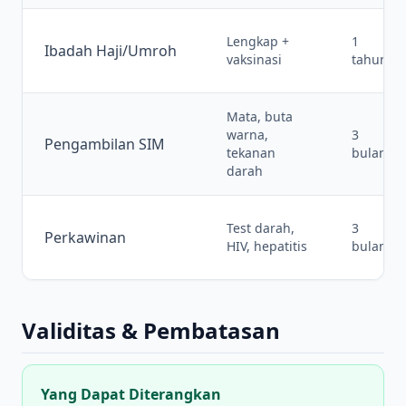
Lengkap +
1
Ibadah Haji/Umroh
vaksinasi
tahun
Mata, buta
warna,
3
Pengambilan SIM
tekanan
bulan
darah
Test darah,
3
Perkawinan
HIV, hepatitis
bulan
Validitas & Pembatasan
Yang Dapat Diterangkan