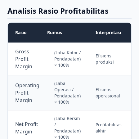
Analisis Rasio Profitabilitas
S
Rasio
Rumus
Interpretasi
Gross
(Laba Kotor /
Efisiensi
Profit
Pendapatan)
produksi
× 100%
Margin
(Laba
Operating
Operasi /
Efisiensi
Profit
Pendapatan)
operasional
Margin
× 100%
(Laba Bersih
Net Profit
/
Profitabilitas
Pendapatan)
akhir
Margin
× 100%