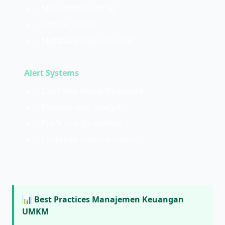
• Microsoft Power BI
• Tableau Public
• Metabase (open source)
Alert Systems
• Cash flow below threshold
• Expense over budget
• Profit margin decline
• Customer churn increase
📊 Best Practices Manajemen Keuangan
UMKM