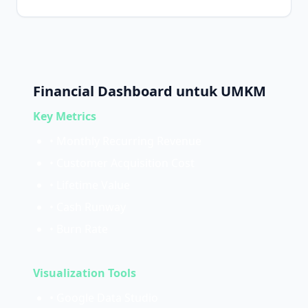
Financial Dashboard untuk UMKM
Key Metrics
• Monthly Recurring Revenue
• Customer Acquisition Cost
• Lifetime Value
• Cash Runway
• Burn Rate
Visualization Tools
• Google Data Studio