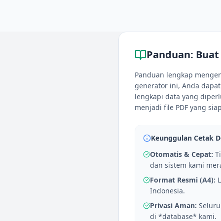
Panduan:
Buat
Panduan lengkap mengenai
generator ini, Anda dapa
lengkapi data yang diperl
menjadi file PDF yang siap
Keunggulan Cetak 
Otomatis & Cepat:
Ti
dan sistem kami mera
Format Resmi (A4):
L
Indonesia.
Privasi Aman:
Seluru
di *database* kami.