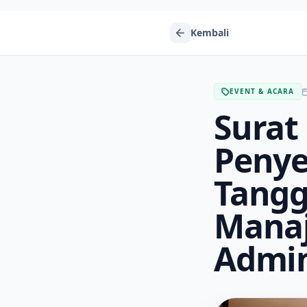
Kembali
EVENT & ACARA
Surat
Penye
Tang
Manaj
Admin