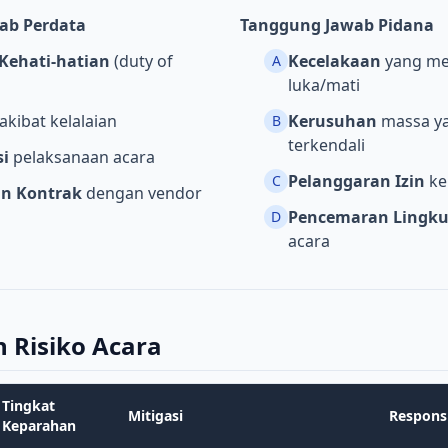
ab Perdata
Tanggung Jawab Pidana
Kehati-hatian
(duty of
Kecelakaan
yang me
A
luka/mati
akibat kelalaian
Kerusuhan
massa ya
B
terkendali
i
pelaksanaan acara
Pelanggaran Izin
ke
C
an Kontrak
dengan vendor
Pencemaran Lingk
D
acara
Risiko Acara
Tingkat
Mitigasi
Respons
Keparahan