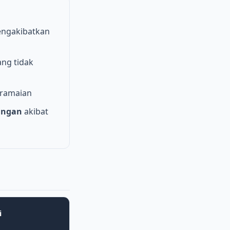
ngakibatkan
ng tidak
ramaian
ungan
akibat
i