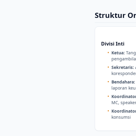
Struktur Or
Divisi Inti
•
Ketua:
Tang
pengambila
•
Sekretaris:
koresponde
•
Bendahara:
laporan ke
•
Koordinator
MC, speake
•
Koordinator
konsumsi