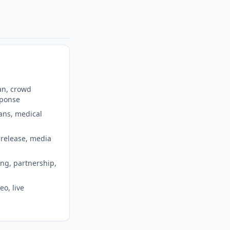
an, crowd
sponse
ans, medical
release, media
ng, partnership,
eo, live