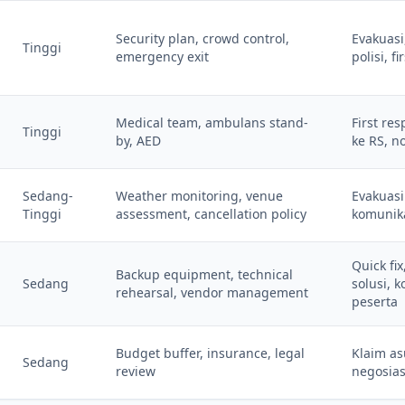
Security plan, crowd control,
Evakuasi
Tinggi
emergency exit
polisi, fi
Medical team, ambulans stand-
First re
Tinggi
by, AED
ke RS, no
Sedang-
Weather monitoring, venue
Evakuasi 
Tinggi
assessment, cancellation policy
komunika
Quick fix
Backup equipment, technical
Sedang
solusi, 
rehearsal, vendor management
peserta
Budget buffer, insurance, legal
Klaim as
Sedang
review
negosias