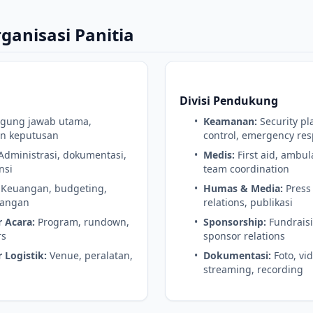
ganisasi Panitia
Divisi Pendukung
gung jawab utama,
•
Keamanan:
Security pl
n keputusan
control, emergency re
Administrasi, dokumentasi,
•
Medis:
First aid, ambul
nsi
team coordination
Keuangan, budgeting,
•
Humas & Media:
Press 
uangan
relations, publikasi
 Acara:
Program, rundown,
•
Sponsorship:
Fundraisi
rs
sponsor relations
 Logistik:
Venue, peralatan,
•
Dokumentasi:
Foto, vid
streaming, recording