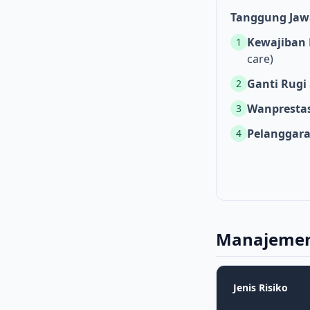
Tanggung Jaw
Kewajiban 
1
care)
Ganti Rugi
2
Wanprestas
3
Pelanggar
4
Manajemen 
Jenis Risiko