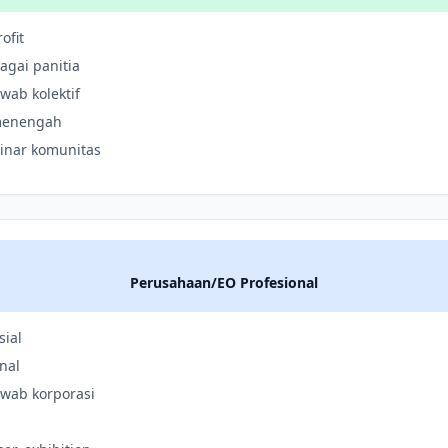
ofit
agai panitia
wab kolektif
-menengah
inar komunitas
Perusahaan/EO Profesional
sial
nal
awab korporasi