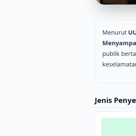
Menurut
UU
Menyampai
publik bert
keselamatan
Jenis Peny