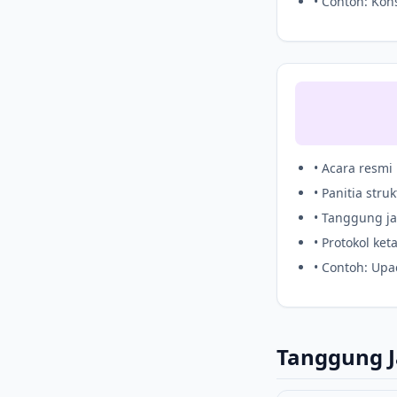
• Contoh: Kons
• Acara resmi
• Panitia struk
• Tanggung ja
• Protokol keta
• Contoh: Upa
Tanggung 