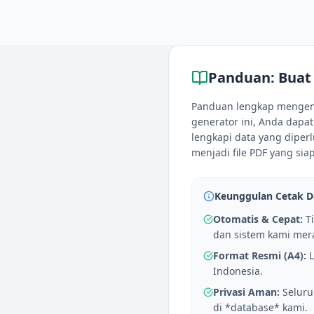
Panduan:
Buat
Panduan lengkap mengenai
generator ini, Anda dapa
lengkapi data yang diperl
menjadi file PDF yang siap
Keunggulan Cetak 
Otomatis & Cepat:
Ti
dan sistem kami mera
Format Resmi (A4):
L
Indonesia.
Privasi Aman:
Seluru
di *database* kami.