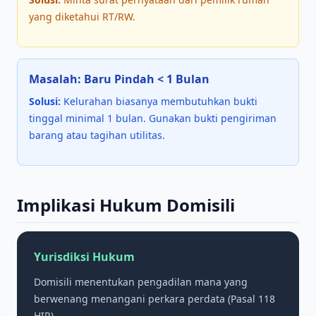
yang diketahui RT/RW.
Masalah: Baru Pindah
<
1 Bulan
Solusi:
Kelurahan biasanya membutuhkan bukti
tinggal minimal 1 bulan. Gunakan bukti pengiriman
barang atau tagihan utilitas.
Implikasi Hukum Domisili
Yurisdiksi Hukum
Domisili menentukan pengadilan mana yang
berwenang menangani perkara perdata (Pasal 118
HIR).