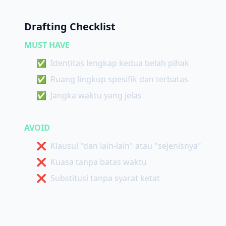
Drafting Checklist
MUST HAVE
✅
Identitas lengkap kedua belah pihak
✅
Ruang lingkup spesifik dan terbatas
✅
Jangka waktu yang jelas
AVOID
❌
Klausul "dan lain-lain" atau "sejenisnya"
❌
Kuasa tanpa batas waktu
❌
Substitusi tanpa syarat ketat