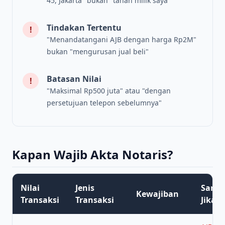
45, Jakarta" bukan "tanah milik saya"
Tindakan Tertentu
!
"Menandatangani AJB dengan harga Rp2M"
bukan "mengurusan jual beli"
Batasan Nilai
!
"Maksimal Rp500 juta" atau "dengan
persetujuan telepon sebelumnya"
Kapan Wajib Akta Notaris?
Nilai
Jenis
Sanks
Kewajiban
Transaksi
Transaksi
Jika T