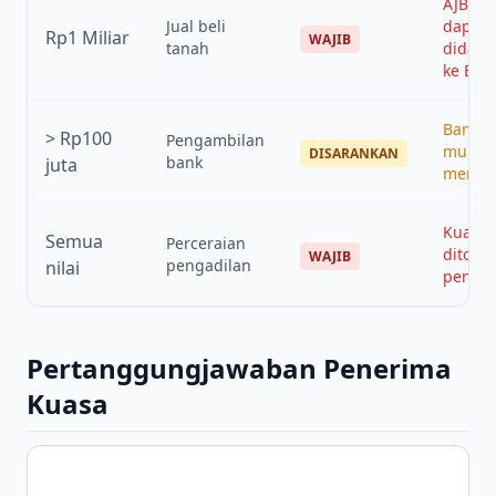
AJB tid
Jual beli
dapat
Rp1 Miliar
WAJIB
tanah
didaft
ke BPN
Bank
>
Rp100
Pengambilan
mungk
DISARANKAN
bank
juta
menol
Kuasa
Semua
Perceraian
ditolak
WAJIB
pengadilan
nilai
pengad
Pertanggungjawaban Penerima
Kuasa