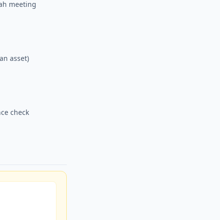
lah meeting
an asset)
nce check