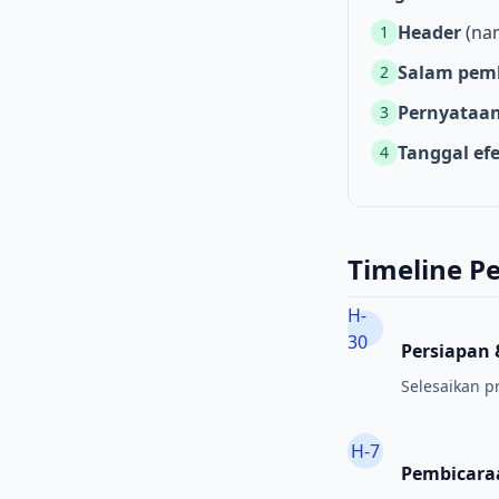
Header
(nam
1
Salam pem
2
Pernyataan
3
Tanggal efe
4
Timeline P
H-
30
Persiapan 
Selesaikan pr
H-7
Pembicara