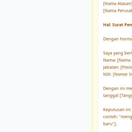
[Nama Atasan]
[Nama Perusa
Hal: Surat Pe
Dengan horma
Saya yang ber
Nama: [Nama 
Jabatan: [Posis
NIK: [Nomor I
Dengan ini me
tanggal [Tangg
Keputusan ini
contoh: "meng
baru"].