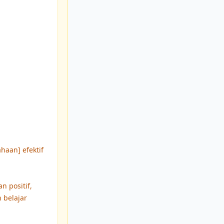
haan] efektif
n positif,
 belajar