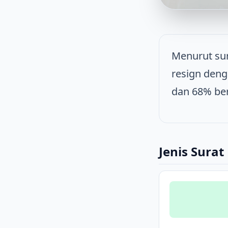
Menurut su
resign deng
dan 68% ber
Jenis Surat