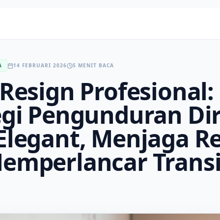
A
14 FEBRUARI 2026
5 MENIT BACA
 Resign Profesional:
egi Pengunduran Dir
Elegant, Menjaga Re
emperlancar Transi