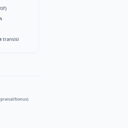
tif)
h
n
transisi
ppraisal/bonus)