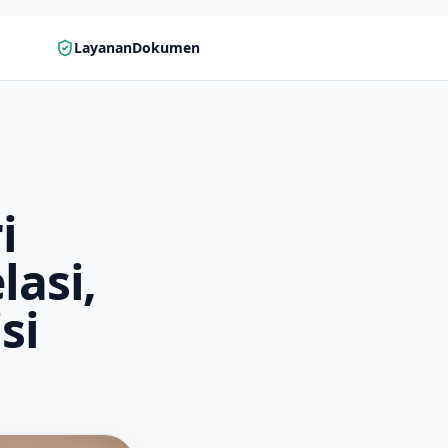
LayananDokumen
i
lasi,
si