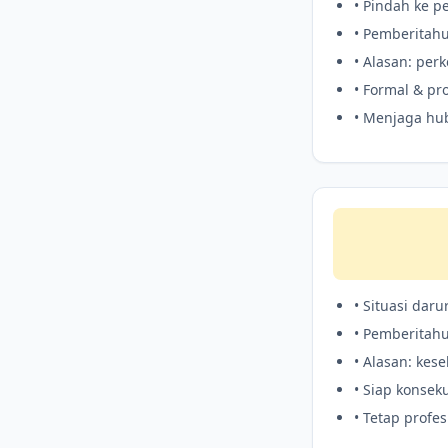
• Pindah ke p
• Pemberitahu
• Alasan: per
• Formal & pr
• Menjaga hu
• Situasi daru
• Pemberitah
• Alasan: kes
• Siap konsek
• Tetap profes