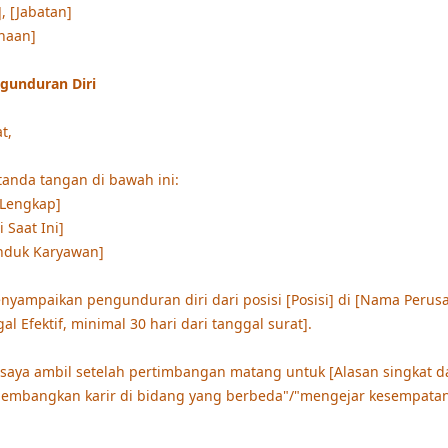
, [Jabatan]
haan]
ngunduran Diri
t,
tanda tangan di bawah ini:
Lengkap]
i Saat Ini]
nduk Karyawan]
nyampaikan pengunduran diri dari posisi [Posisi] di [Nama Perusa
al Efektif, minimal 30 hari dari tanggal surat].
 saya ambil setelah pertimbangan matang untuk [Alasan singkat da
embangkan karir di bidang yang berbeda"/"mengejar kesempatan