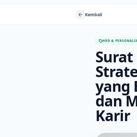
Kembali
HRD & PERSONALI
Surat
Strat
yang 
dan M
Karir