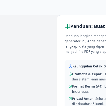
Panduan:
Buat
Panduan lengkap mengenai
generator ini, Anda dapa
lengkapi data yang diperl
menjadi file PDF yang siap
Keunggulan Cetak 
Otomatis & Cepat:
Ti
dan sistem kami mera
Format Resmi (A4):
L
Indonesia.
Privasi Aman:
Seluru
di *database* kami.